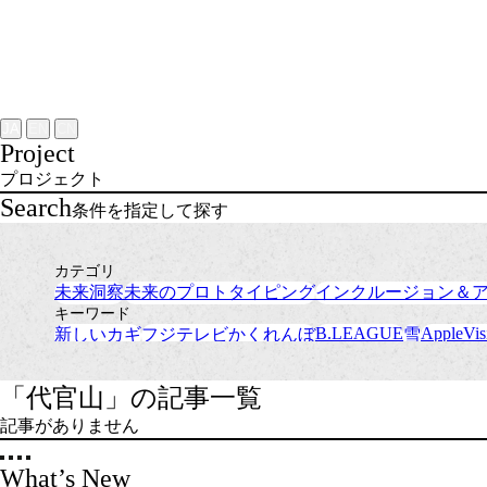
Project
About
NOMLAB
Creative Lab.
Recruit
Contact
JA
EN
CN
Project
プロジェクト
Search
条件を指定して探す
カテゴリ
未来洞察
未来のプロトタイピング
インクルージョン＆
キーワード
B.LEAGUE
AppleVis
新しいカギ
フジテレビかくれんぼ
雪
「代官山」の記事一覧
記事がありません
What’s New