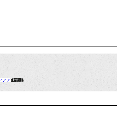
ととと
代官山