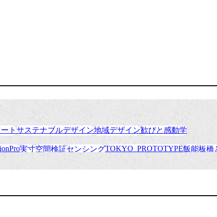
アート
サステナブルデザイン
地域デザイン
歓びと感動学
ionPro
TOKYO_PROTOTYPE
実寸
空間検証
センシング
飯能
板橋