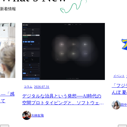
新着情報
イベント
「フジ
コラム
2026.07.31
んぼ 
く—「感
デジタルな治具という発想──AI時代の
験「ot
して
空間プロトタイピングと、ソフトウェア
田中
ツを制
を育てることについて
大栁友飛