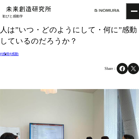
歓びと感動学
TOP
人は”いつ・どのようにして・何に”感動
Topics
しているのだろうか？
Project
About
NOMLAB
#感情
#感動
Creative Lab.
Recruit
Share：
Contact