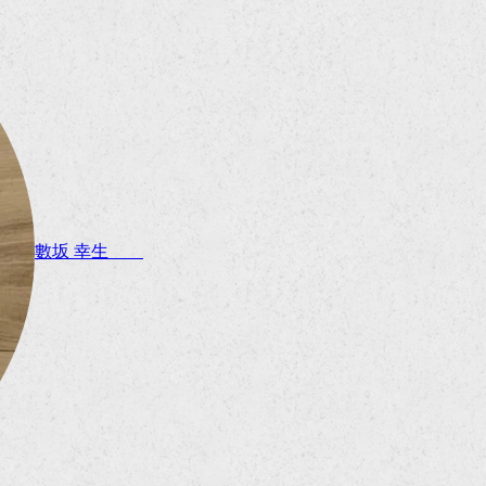
數坂 幸生