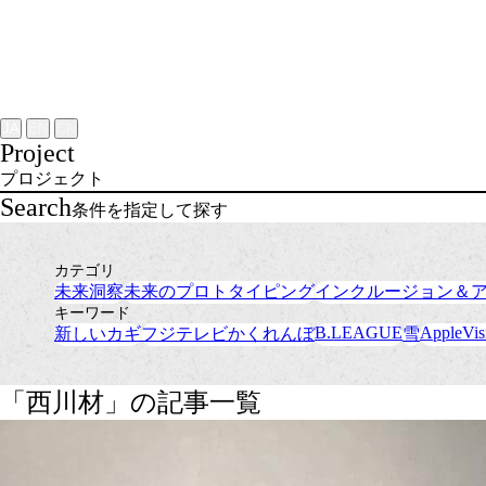
Project
About
NOMLAB
Creative Lab.
Recruit
Contact
JA
EN
CN
Project
プロジェクト
Search
条件を指定して探す
カテゴリ
未来洞察
未来のプロトタイピング
インクルージョン＆
キーワード
B.LEAGUE
AppleVis
新しいカギ
フジテレビかくれんぼ
雪
「西川材」の記事一覧