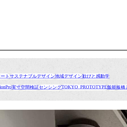
アート
サステナブルデザイン
地域デザイン
歓びと感動学
ionPro
TOKYO_PROTOTYPE
実寸
空間検証
センシング
飯能
板橋