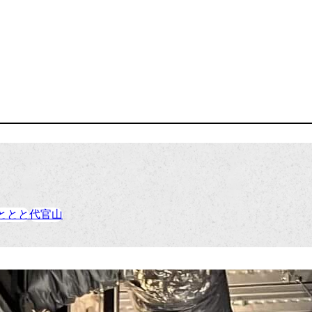
ととと
代官山