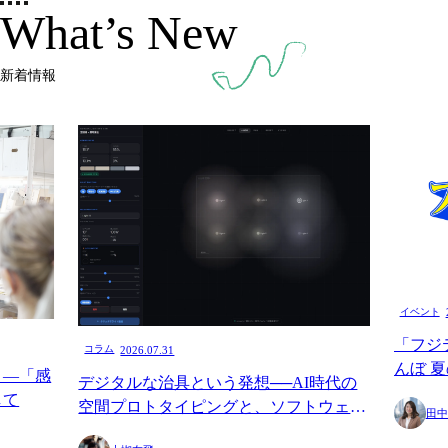
What’s New
新着情報
イベント
「フジ
コラム
2026.07.31
んぼ 
く—「感
デジタルな治具という発想──AI時代の
験「ot
して
空間プロトタイピングと、ソフトウェア
田中
ツを制
を育てることについて