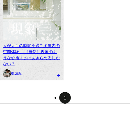
人が大半の時間を過ごす屋内の
空間体験。 （自然）現象のよ
うな心地よさはあきらめるしか
ない？
谷 清鳳
1