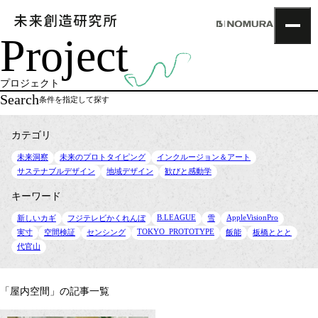
Project
TOP
Topics
プロジェクト
Project
Search
条件を指定して探す
About
NOMLAB
カテゴリ
Creative Lab.
Recruit
未来洞察
未来のプロトタイピング
インクルージョン＆アート
サステナブルデザイン
Contact
地域デザイン
歓びと感動学
キーワード
B.LEAGUE
AppleVisionPro
新しいカギ
フジテレビかくれんぼ
雪
TOKYO_PROTOTYPE
実寸
空間検証
センシング
飯能
板橋ととと
代官山
「屋内空間」の記事一覧