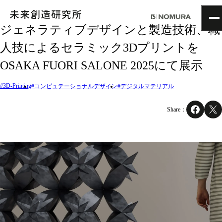
ジェネラティブデザインと製造技術、職
TOP
人技によるセラミック3Dプリントを
Topics
OSAKA FUORI SALONE 2025にて展示
Project
About
#3D-Printing
NOMLAB
#コンピュテーショナルデザイン
#デジタルマテリアル
Creative Lab.
Recruit
Share：
Contact