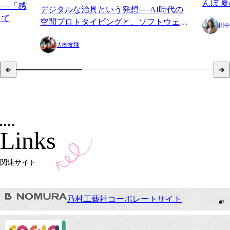
んぼ 
く—「感
デジタルな治具という発想──AI時代の
験「ot
して
空間プロトタイピングと、ソフトウェア
田中
ツを制
を育てることについて
大栁友飛
Links
関連サイト
乃村工藝社コーポレートサイト