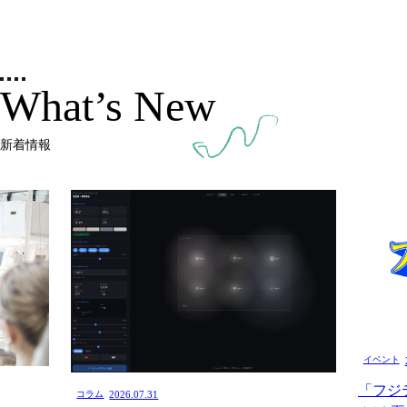
What’s New
新着情報
イベント
「フジ
コラム
2026.07.31